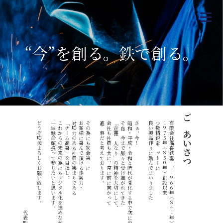
“今”を創る。鉄で創る。
どうぞ応援よろしくお願い致します。
一生懸命頑張って参りたいと思います。
これからの未来の為にもデジタル化を進めながら
「チーム高喜」を目指し、
対応力のある社員の集まりである
お客様に喜んで頂ける提案力・
その為にも安全第一に
進む事だと考えております。
会社も社員も共に、常に前に向かって
「企業は人なり」の精神を大切にして、
それは今まで脈々と受け継がれてきた
昭和・平成・令和と時代が変化する中で次にやるべきこと・・・
さぁ、今！
良い製品作りに励んでまいりました
少数精鋭をモットーに
1975年（S50年）創設以来
有限会社高喜鉄工は、1966年（S41年）創業、
ごあいさつ